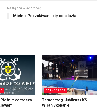
Następna wiadomość
Mielec: Poszukiwana się odnalazła
EG
TARNOBRZEG
Pieśni z dorzecza
Tarnobrzeg. Jubileusz KS
zalewem
Wisan Skopanie