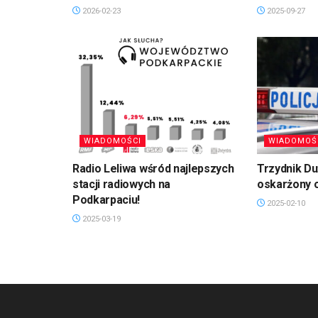
2026-02-23
2025-09-27
WIADOMOŚCI
WIADOMOŚ
Radio Leliwa wśród najlepszych
Trzydnik D
stacji radiowych na
oskarżony 
Podkarpaciu!
2025-02-10
2025-03-19