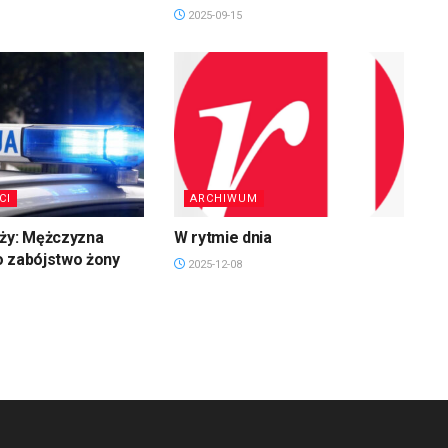
2025-09-15
CI
ARCHIWUM
uży: Mężczyzna
W rytmie dnia
o zabójstwo żony
2025-12-08