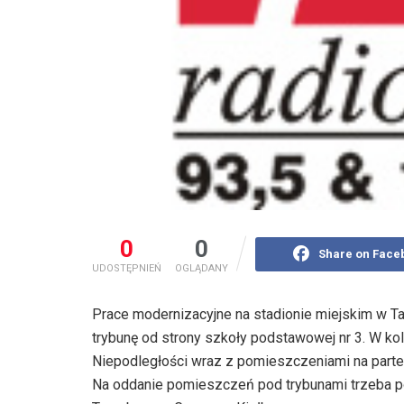
0
0
Share on Face
UDOSTĘPNIEŃ
OGLĄDANY
Prace modernizacyjne na stadionie miejskim w T
trybunę od strony szkoły podstawowej nr 3. W kol
Niepodległości wraz z pomieszczeniami na parterz
Na oddanie pomieszczeń pod trybunami trzeba p