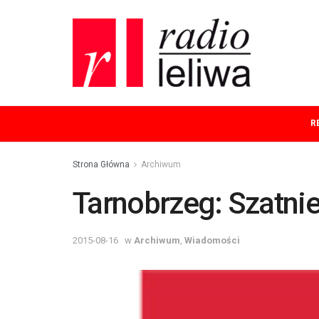
R
Strona Główna
Archiwum
Tarnobrzeg: Szatnie
2015-08-16
w
Archiwum
,
Wiadomości