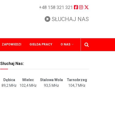
+48 158 321 321
SŁUCHAJ NAS
ZAPOWIEDZI
GIEŁDA PRACY
O NAS
Słuchaj Nas:
Dębica
Mielec
Stalowa Wola
Tarnobrzeg
89,2 MHz
102,4 MHz
93,5 MHz
104,7 MHz