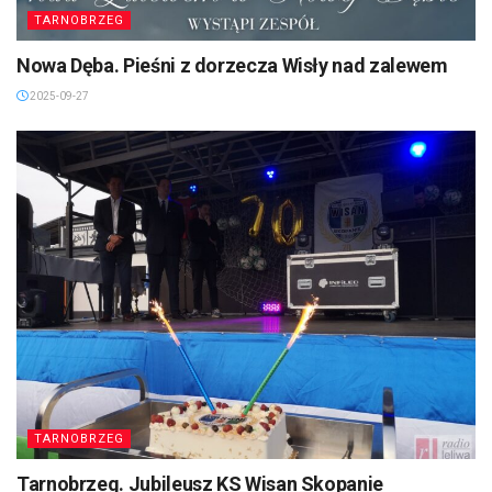
TARNOBRZEG
Nowa Dęba. Pieśni z dorzecza Wisły nad zalewem
2025-09-27
TARNOBRZEG
Tarnobrzeg. Jubileusz KS Wisan Skopanie