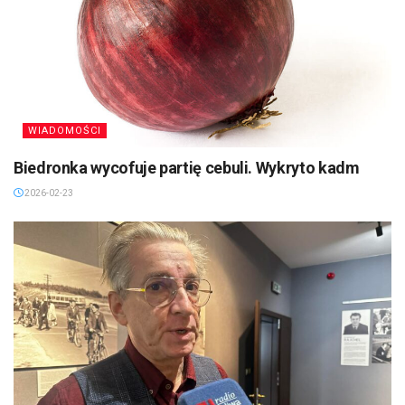
WIADOMOŚCI
Biedronka wycofuje partię cebuli. Wykryto kadm
2026-02-23