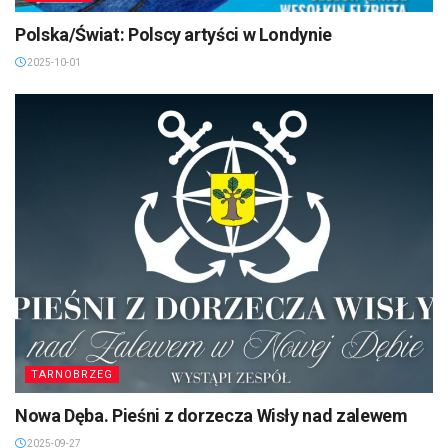
Polska/Świat: Polscy artyści w Londynie
2025-10-01
TARNOBRZEG
Nowa Dęba. Pieśni z dorzecza Wisły nad zalewem
2025-09-27