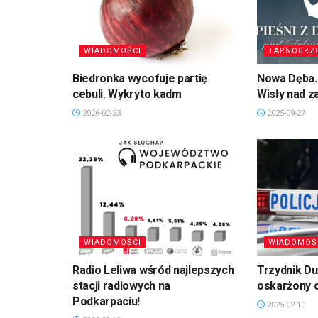
WIADOMOŚCI
TARNOBRZ
Biedronka wycofuje partię
Nowa Dęba. 
cebuli. Wykryto kadm
Wisły nad 
2026-02-23
2025-09-27
WIADOMOŚCI
WIADOMOŚ
Radio Leliwa wśród najlepszych
Trzydnik D
stacji radiowych na
oskarżony 
Podkarpaciu!
2025-02-10