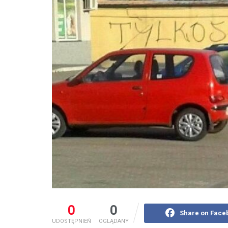
0
0
Share on Face
UDOSTĘPNIEŃ
OGLĄDANY