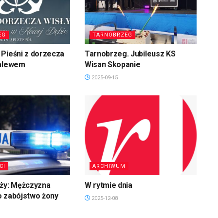
EG
TARNOBRZEG
Pieśni z dorzecza
Tarnobrzeg. Jubileusz KS
zalewem
Wisan Skopanie
2025-09-15
CI
ARCHIWUM
uży: Mężczyzna
W rytmie dnia
o zabójstwo żony
2025-12-08