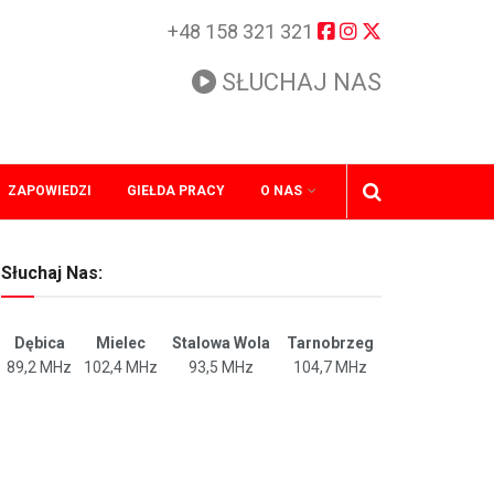
+48 158 321 321
SŁUCHAJ NAS
ZAPOWIEDZI
GIEŁDA PRACY
O NAS
Słuchaj Nas:
Dębica
Mielec
Stalowa Wola
Tarnobrzeg
89,2 MHz
102,4 MHz
93,5 MHz
104,7 MHz