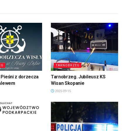
EG
TARNOBRZEG
Pieśni z dorzecza
Tarnobrzeg. Jubileusz KS
zalewem
Wisan Skopanie
2025-09-15