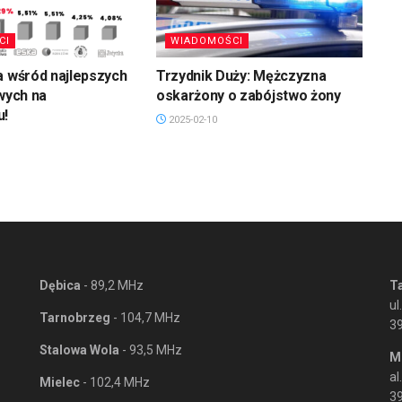
CI
WIADOMOŚCI
a wśród najlepszych
Trzydnik Duży: Mężczyzna
owych na
oskarżony o zabójstwo żony
u!
2025-02-10
Dębica
- 89,2 MHz
T
ul
Tarnobrzeg
- 104,7 MHz
3
Stalowa Wola
- 93,5 MHz
M
al
Mielec
- 102,4 MHz
39