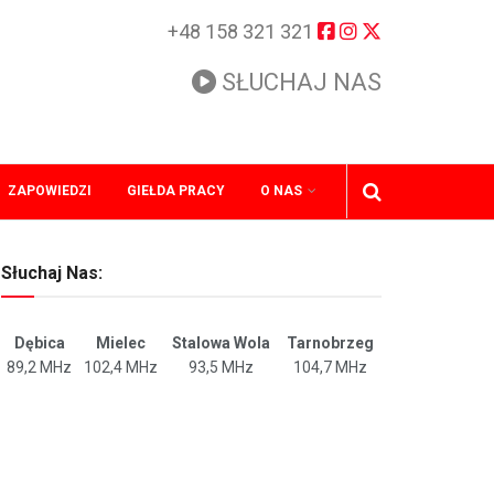
+48 158 321 321
SŁUCHAJ NAS
ZAPOWIEDZI
GIEŁDA PRACY
O NAS
Słuchaj Nas:
Dębica
Mielec
Stalowa Wola
Tarnobrzeg
89,2 MHz
102,4 MHz
93,5 MHz
104,7 MHz