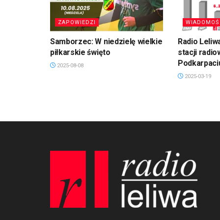
ZAPOWIEDZI
WIADOMOŚ
Samborzec: W niedzielę wielkie
Radio Leliw
piłkarskie święto
stacji radi
Podkarpaci
2025-08-08
2025-03-19