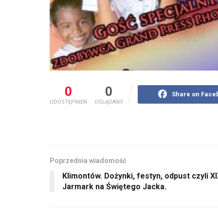
0
0
Share on Face
UDOSTĘPNIEŃ
OGLĄDANY
Poprzednia wiadomość
Klimontów. Dożynki, festyn, odpust czyli X
Jarmark na Świętego Jacka.