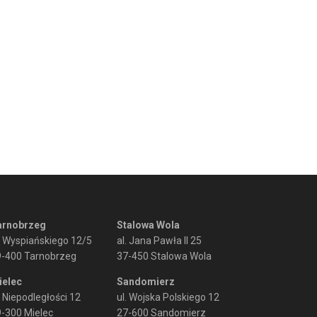
arnobrzeg
Stalowa Wola
. Wyspiańskiego 12/5
al. Jana Pawła II 25
9-400 Tarnobrzeg
37-450 Stalowa Wola
ielec
Sandomierz
. Niepodległości 12
ul. Wojska Polskiego 12
-300 Mielec
27-600 Sandomierz