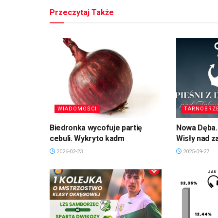
Przeczytaj Także
WIADOMOŚCI
TARNOBRZ
Biedronka wycofuje partię
Nowa Dęba. 
cebuli. Wykryto kadm
Wisły nad 
2026-02-23
2025-09-27