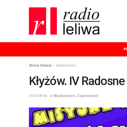
R
Strona Główna
Wiadomości
Kłyżów. IV Radosne 
2015-08-06
w
Wiadomości
,
Zapowiedzi