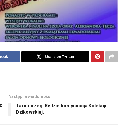
book
Share on Twitter
Następna wiadomość
IX
Tarnobrzeg. Będzie kontynuacja Kolekcji
Dzikowskiej.