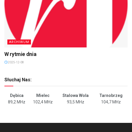
ARCHIWUM
W rytmie dnia
2025-12-08
Słuchaj Nas:
Dębica
Mielec
Stalowa Wola
Tarnobrzeg
89,2 MHz
102,4 MHz
93,5 MHz
104,7 MHz