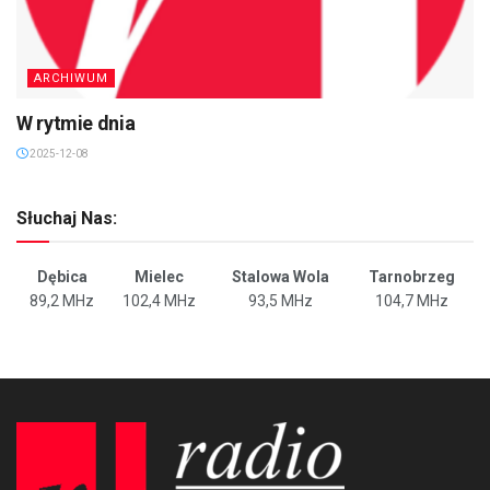
ARCHIWUM
W rytmie dnia
2025-12-08
Słuchaj Nas:
Dębica
Mielec
Stalowa Wola
Tarnobrzeg
89,2 MHz
102,4 MHz
93,5 MHz
104,7 MHz