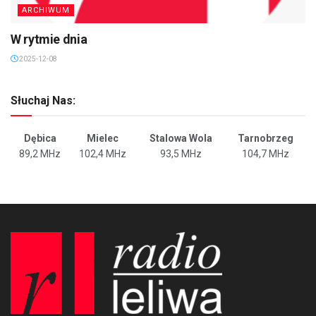
ARCHIWUM
W rytmie dnia
2025-12-08
Słuchaj Nas:
Dębica
Mielec
Stalowa Wola
Tarnobrzeg
89,2 MHz
102,4 MHz
93,5 MHz
104,7 MHz