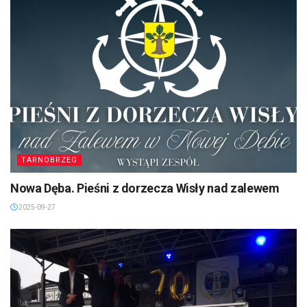
TARNOBRZEG
Nowa Dęba. Pieśni z dorzecza Wisły nad zalewem
2025-09-27