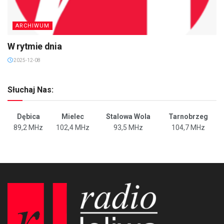
ARCHIWUM
W rytmie dnia
2025-12-08
Słuchaj Nas:
Dębica
Mielec
Stalowa Wola
Tarnobrzeg
89,2 MHz
102,4 MHz
93,5 MHz
104,7 MHz