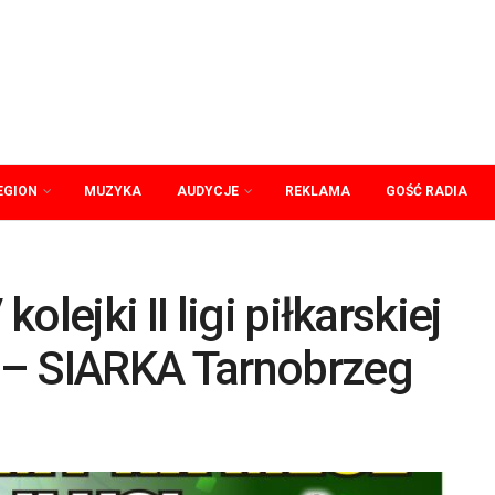
EGION
MUZYKA
AUDYCJE
REKLAMA
GOŚĆ RADIA
lejki II ligi piłkarskiej
 – SIARKA Tarnobrzeg