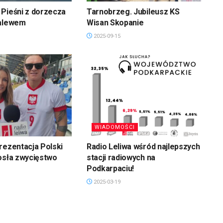
Pieśni z dorzecza
Tarnobrzeg. Jubileusz KS
zalewem
Wisan Skopanie
2025-09-15
WIADOMOŚCI
rezentacja Polski
Radio Leliwa wśród najlepszych
osła zwycięstwo
stacji radiowych na
Podkarpaciu!
2025-03-19