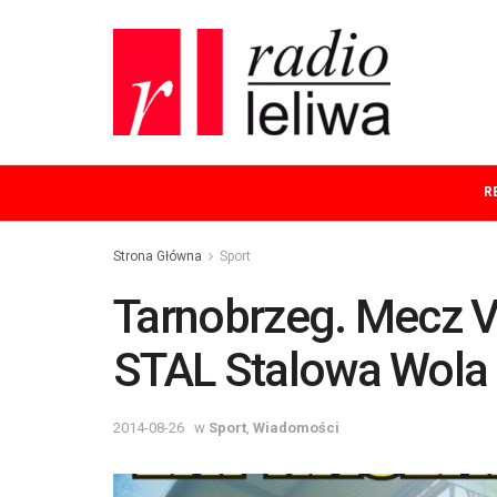
R
Strona Główna
Sport
Tarnobrzeg. Mecz V ko
STAL Stalowa Wola
2014-08-26
w
Sport
,
Wiadomości