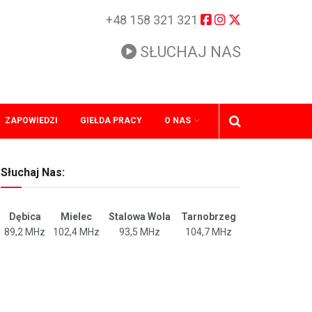
+48 158 321 321
SŁUCHAJ NAS
ZAPOWIEDZI
GIEŁDA PRACY
O NAS
Słuchaj Nas:
Dębica
Mielec
Stalowa Wola
Tarnobrzeg
89,2 MHz
102,4 MHz
93,5 MHz
104,7 MHz