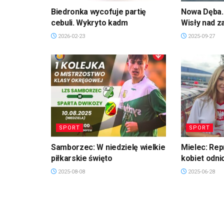
Biedronka wycofuje partię
Nowa Dęba. 
cebuli. Wykryto kadm
Wisły nad 
2026-02-23
2025-09-27
SPORT
SPORT
Samborzec: W niedzielę wielkie
Mielec: Rep
piłkarskie święto
kobiet odni
2025-08-08
2025-06-28