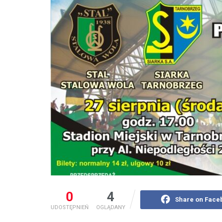
0
4
Share on Face
UDOSTĘPNIEŃ
OGLĄDANY