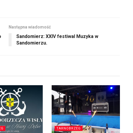
Następna wiadomość
o
Sandomierz: XXIV festiwal Muzyka w
Sandomierzu.
EG
TARNOBRZEG