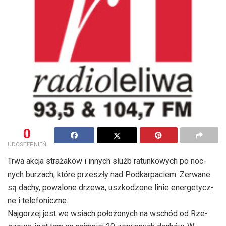
0
UDOSTĘPNIEŃ
Trwa akcja stra­ża­ków i in­nych służb ra­tun­ko­wych po noc­
nych burzach, które prze­szły nad Pod­kar­pa­ciem. Ze­rwa­ne
są dachy, po­wa­lo­ne drze­wa, uszko­dzo­ne linie ener­ge­tycz­
ne i te­le­fo­nicz­ne.
Naj­go­rzej jest we wsiach po­ło­żo­nych na wschód od Rze­