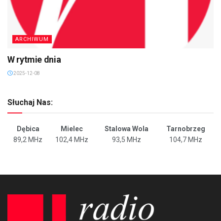
ARCHIWUM
W rytmie dnia
2025-12-08
Słuchaj Nas:
Dębica
Mielec
Stalowa Wola
Tarnobrzeg
89,2 MHz
102,4 MHz
93,5 MHz
104,7 MHz