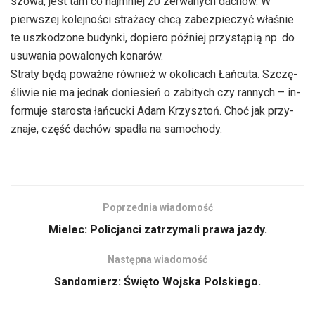
szo­wa, jest tam co naj­mniej 20 ze­rwa­nych da­chów. W
pierw­szej kolejności stra­ża­cy chcą za­bez­pie­czyć wła­śnie
te uszko­dzo­ne budyn­ki, do­pie­ro póź­niej przy­stą­pią np. do
usu­wa­nia po­wa­lo­nych ko­na­rów.
Stra­ty będą po­waż­ne również w okolicach Łańcuta. Szczę­
śli­wie nie ma jed­nak do­nie­sień o za­bi­tych czy ran­nych – in­
for­mu­je starosta łań­cuc­ki Adam Krzysz­toń. Choć jak przy­
zna­je, część dachów spa­dła na sa­mo­cho­dy.
Poprzednia wiadomość
Mielec: Policjanci zatrzymali prawa jazdy.
Następna wiadomość
Sandomierz: Święto Wojska Polskiego.