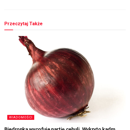
Przeczytaj Także
WIADOMOŚCI
Biedronka wycofuje partię cebuli. Wykryto kadm