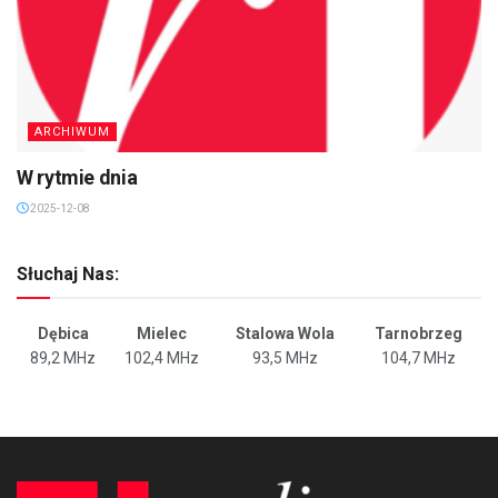
ARCHIWUM
W rytmie dnia
2025-12-08
Słuchaj Nas:
Dębica
Mielec
Stalowa Wola
Tarnobrzeg
89,2 MHz
102,4 MHz
93,5 MHz
104,7 MHz