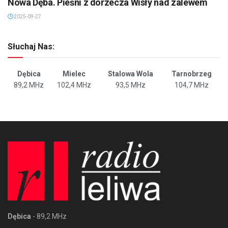
Nowa Dęba. Pieśni z dorzecza Wisły nad zalewem
2025-09-27
Słuchaj Nas:
Dębica
Mielec
Stalowa Wola
Tarnobrzeg
89,2 MHz
102,4 MHz
93,5 MHz
104,7 MHz
Dębica
- 89,2 MHz