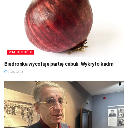
WIADOMOŚCI
Biedronka wycofuje partię cebuli. Wykryto kadm
2026-02-23