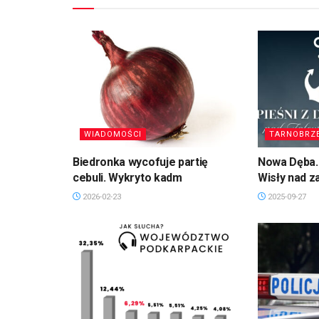
WIADOMOŚCI
TARNOBRZ
Biedronka wycofuje partię
Nowa Dęba. 
cebuli. Wykryto kadm
Wisły nad 
2026-02-23
2025-09-27