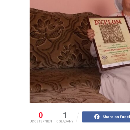
0
1
Share on Face
UDOSTĘPNIEŃ
OGLĄDANY