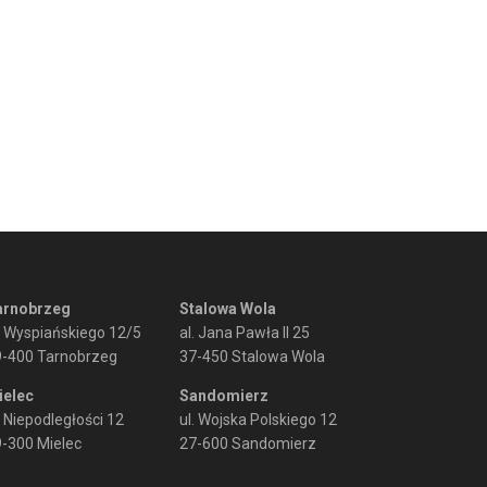
arnobrzeg
Stalowa Wola
. Wyspiańskiego 12/5
al. Jana Pawła II 25
9-400 Tarnobrzeg
37-450 Stalowa Wola
ielec
Sandomierz
. Niepodległości 12
ul. Wojska Polskiego 12
-300 Mielec
27-600 Sandomierz