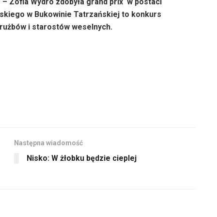
 Zofia Wydro zdobyła grand prix w postaci
lskiego w Bukowinie Tatrzańskiej to konkurs
drużbów i starostów weselnych.
Następna wiadomość
Nisko: W żłobku będzie cieplej