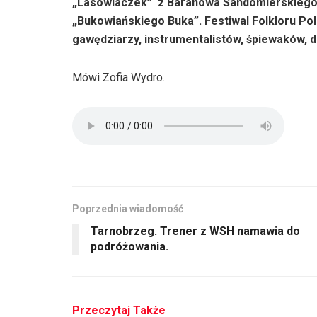
„Lasowiaczek” z Baranowa Sandomierskiego –
„Bukowiańskiego Buka”. Festiwal Folkloru Po
gawędziarzy, instrumentalistów, śpiewaków, 
Mówi Zofia Wydro.
Poprzednia wiadomość
Tarnobrzeg. Trener z WSH namawia do
podróżowania.
Przeczytaj Także