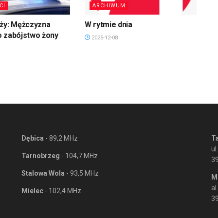
CI
ARCHIWUM
uży: Mężczyzna
W rytmie dnia
o zabójstwo żony
2025-12-08
Dębica
- 89,2 MHz
T
ul
Tarnobrzeg
- 104,7 MHz
3
Stalowa Wola
- 93,5 MHz
M
al
Mielec
- 102,4 MHz
39