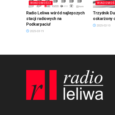
WIADOMOŚCI
WIADOMOŚ
Radio Leliwa wśród najlepszych
Trzydnik D
stacji radiowych na
oskarżony 
Podkarpaciu!
2025-02-10
2025-03-19