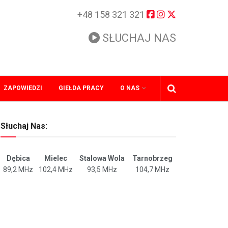
+48 158 321 321
SŁUCHAJ NAS
ZAPOWIEDZI
GIEŁDA PRACY
O NAS
Słuchaj Nas:
Dębica
Mielec
Stalowa Wola
Tarnobrzeg
89,2 MHz
102,4 MHz
93,5 MHz
104,7 MHz