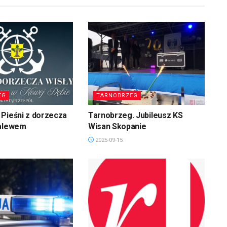
EG
TARNOBRZEG
Pieśni z dorzecza
Tarnobrzeg. Jubileusz KS
zalewem
Wisan Skopanie
2025-09-15