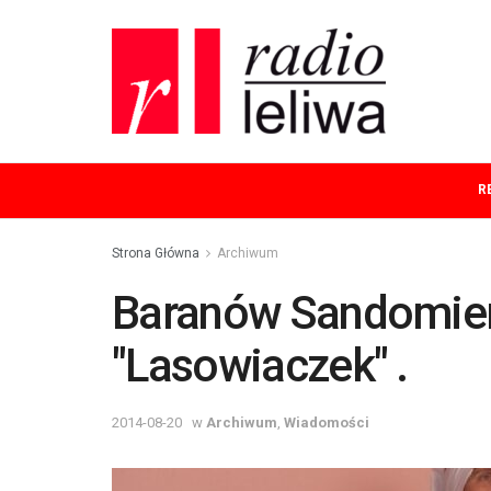
R
Strona Główna
Archiwum
Baranów Sandomier
"Lasowiaczek" .
2014-08-20
w
Archiwum
,
Wiadomości