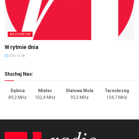
ARCHIWUM
W rytmie dnia
2025-12-08
Słuchaj Nas:
Dębica
Mielec
Stalowa Wola
Tarnobrzeg
89,2 MHz
102,4 MHz
93,5 MHz
104,7 MHz