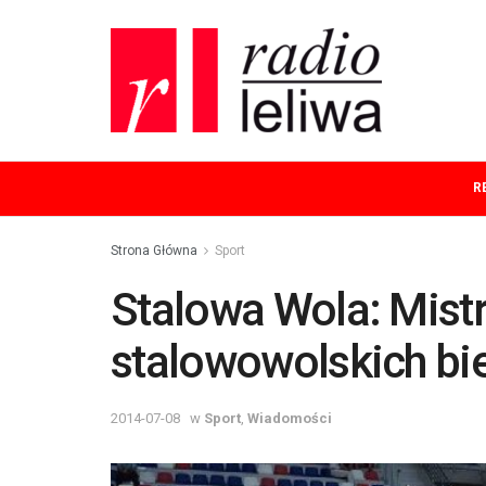
R
Strona Główna
Sport
Stalowa Wola: Mistr
stalowowolskich bi
2014-07-08
w
Sport
,
Wiadomości