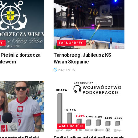
EG
TARNOBRZEG
Pieśni z dorzecza
Tarnobrzeg. Jubileusz KS
zalewem
Wisan Skopanie
2025-09-15
WIADOMOŚCI