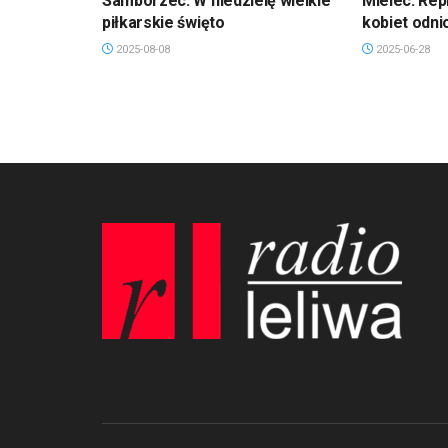
Samborzec: W niedzielę wielkie
Mielec: Rep
piłkarskie święto
kobiet odni
2025-08-08
2025-06-28