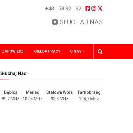
+48 158 321 321
SŁUCHAJ NAS
ZAPOWIEDZI
GIEŁDA PRACY
O NAS
Słuchaj Nas:
Dębica
Mielec
Stalowa Wola
Tarnobrzeg
89,2 MHz
102,4 MHz
93,5 MHz
104,7 MHz