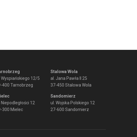
arnobrzeg
Stalowa Wola
. Wyspiańskiego 12/5
al. Jana Pawła II 25
9-400 Tarnobrzeg
37-450 Stalowa Wola
ielec
Sandomierz
. Niepodległości 12
ul. Wojska Polskiego 12
-300 Mielec
27-600 Sandomierz