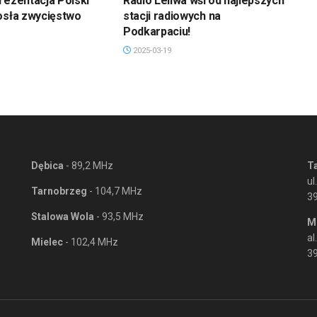
rezentacja Polski
Radio Leliwa wśród najlepszych
osła zwycięstwo
stacji radiowych na
Podkarpaciu!
2025-03-19
Dębica
- 89,2 MHz
T
ul
Tarnobrzeg
- 104,7 MHz
3
Stalowa Wola
- 93,5 MHz
M
al
Mielec
- 102,4 MHz
39