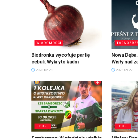
WIADOMOŚCI
TARNOBRZ
Biedronka wycofuje partię
Nowa Dęba. 
cebuli. Wykryto kadm
Wisły nad 
2026-02-23
2025-09-27
SPORT
SPORT