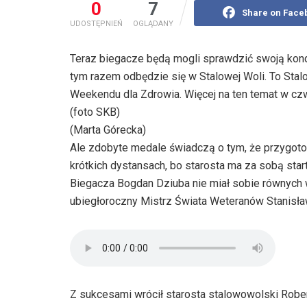
0
7
Share on Face
UDOSTĘPNIEŃ
OGLĄDANY
Teraz biegacze będą mogli sprawdzić swoją kondy
tym razem odbędzie się w Stalowej Woli. To Stal
Weekendu dla Zdrowia. Więcej na ten temat w cz
(foto SKB)
(Marta Górecka)
Ale zdobyte medale świadczą o tym, że przygoto
krótkich dystansach, bo starosta ma za sobą star
Biegacza Bogdan Dziuba nie miał sobie równych w
ubiegłoroczny Mistrz Świata Weteranów Stanisła
Z sukcesami wrócił starosta stalowowolski Rober