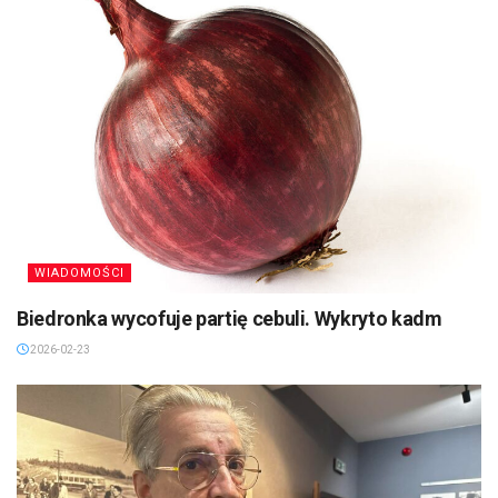
WIADOMOŚCI
Biedronka wycofuje partię cebuli. Wykryto kadm
2026-02-23