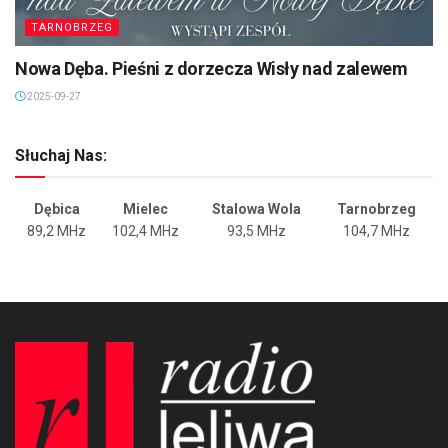
TARNOBRZEG
Nowa Dęba. Pieśni z dorzecza Wisły nad zalewem
2025-09-27
Słuchaj Nas:
Dębica
Mielec
Stalowa Wola
Tarnobrzeg
89,2 MHz
102,4 MHz
93,5 MHz
104,7 MHz