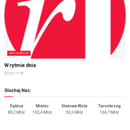
ARCHIWUM
W rytmie dnia
2025-12-08
Słuchaj Nas:
Dębica
Mielec
Stalowa Wola
Tarnobrzeg
89,2 MHz
102,4 MHz
93,5 MHz
104,7 MHz