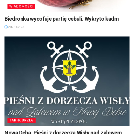
WIADOMOŚCI
Biedronka wycofuje partię cebuli. Wykryto kadm
2026-02-23
TARNOBRZEG
Nowa Dęba. Pieśni z dorzecza Wisły nad zalewem