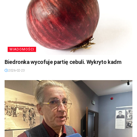
WIADOMOŚCI
Biedronka wycofuje partię cebuli. Wykryto kadm
2026-02-23