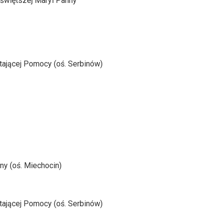
jświętszej Maryi Panny
stającej Pomocy (oś. Serbinów)
ny (oś. Miechocin)
stającej Pomocy (oś. Serbinów)