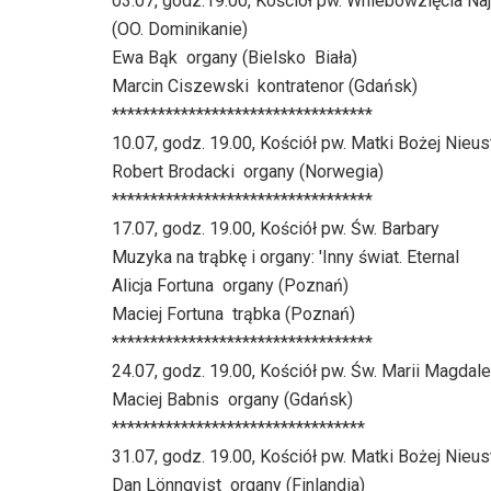
03.07, godz.19.00, Kościół pw. Wniebowzięcia Na
(OO. Dominikanie)
Ewa Bąk  organy (Bielsko  Biała)
Marcin Ciszewski  kontratenor (Gdańsk)
**********************************
10.07, godz. 19.00, Kościół pw. Matki Bożej Nieu
Robert Brodacki  organy (Norwegia)
**********************************
17.07, godz. 19.00, Kościół pw. Św. Barbary
Muzyka na trąbkę i organy: 'Inny świat. Eternal
Alicja Fortuna  organy (Poznań)
Maciej Fortuna  trąbka (Poznań)
**********************************
24.07, godz. 19.00, Kościół pw. Św. Marii Magdale
Maciej Babnis  organy (Gdańsk)
*********************************
31.07, godz. 19.00, Kościół pw. Matki Bożej Nieu
Dan Lönnqvist  organy (Finlandia)