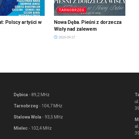
TARNOBRZEG
t: Polscy artyści w
Nowa Dęba. Pieśni z dorzecza
Wisły nad zalewem
2025-09-27
Dębica
- 89,2 MHz
T
ul
Tarnobrzeg
- 104,7 MHz
3
Stalowa Wola
- 93,5 MHz
M
al
Mielec
- 102,4 MHz
39