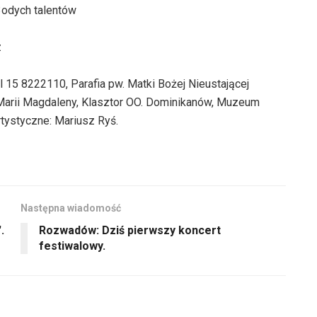
3odych talentów
z
l 15 8222110, Parafia pw. Matki Bożej Nieustającej
. Marii Magdaleny, Klasztor OO. Dominikanów, Muzeum
tystyczne: Mariusz Ryś.
Następna wiadomość
.
Rozwadów: Dziś pierwszy koncert
festiwalowy.