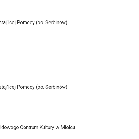
ustaj1cej Pomocy (oo. Serbinów)
ustaj1cej Pomocy (oo. Serbinów)
1dowego Centrum Kultury w Mielcu