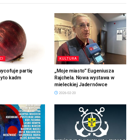
CI
KULTURA
ycofuje partię
„Moje miasto” Eugeniusza
ryto kadm
Rajchela. Nowa wystawa w
mieleckiej Jadernówce
2026-02-20