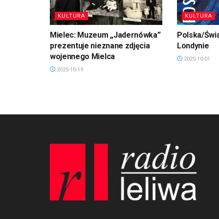
KULTURA
KULTURA
Mielec: Muzeum „Jadernówka”
Polska/Świa
prezentuje nieznane zdjęcia
Londynie
wojennego Mielca
2025-10-01
2025-10-19