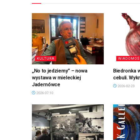
KULTURA
WIADOMOŚ
„No to jedziemy” – nowa
Biedronka w
wystawa w mieleckiej
cebuli. Wyk
Jadernówce
2026-02-23
2026-07-10