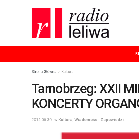
R
Strona Główna
Kultura
Tarnobrzeg: XXII
KONCERTY ORGANO
2014-06-30
w
Kultura
,
Wiadomości
,
Zapowiedzi