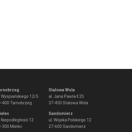
arnobrzeg
Stalowa Wola
. Wyspiańskiego 12/5
al. Jana Pawła II 25
9-400 Tarnobrzeg
37-450 Stalowa Wola
ielec
Sandomierz
. Niepodległości 12
ul. Wojska Polskiego 12
-300 Mielec
27-600 Sandomierz