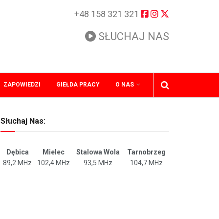
+48 158 321 321
SŁUCHAJ NAS
ZAPOWIEDZI
GIEŁDA PRACY
O NAS
Słuchaj Nas:
Dębica
Mielec
Stalowa Wola
Tarnobrzeg
89,2 MHz
102,4 MHz
93,5 MHz
104,7 MHz