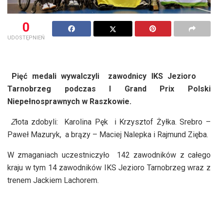
0
UDOSTĘPNIEŃ
Pięć medali wywalczyli zawodnicy IKS Jezioro
Tarnobrzeg podczas I Grand Prix Polski
Niepełnosprawnych w Raszkowie.
Z
łota zdobyli:
Karolina Pęk
i Krzysztof Żyłka. Srebro –
Paweł Mazuryk,
a brązy – Maciej Nalepka i Rajmund Zięba.
W zmaganiach uczestniczyło
142 zawodników z całego
kraju w tym 14 zawodników IKS Jezioro Tarnobrzeg wraz z
trenem Jackiem Lachorem.