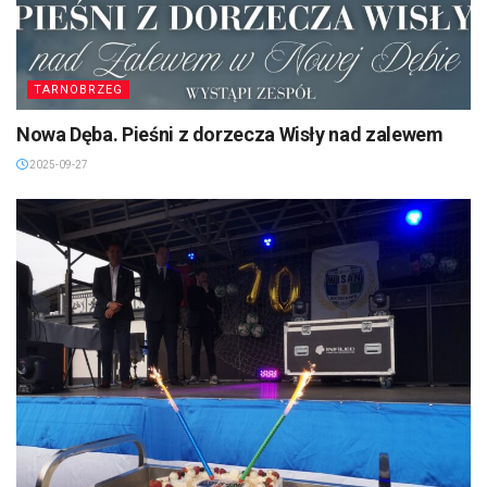
TARNOBRZEG
Nowa Dęba. Pieśni z dorzecza Wisły nad zalewem
2025-09-27