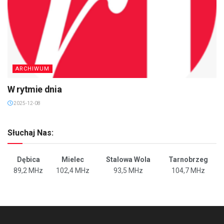
ARCHIWUM
W rytmie dnia
2025-12-08
Słuchaj Nas:
Dębica
Mielec
Stalowa Wola
Tarnobrzeg
89,2 MHz
102,4 MHz
93,5 MHz
104,7 MHz