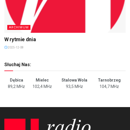
ARCHIWUM
W rytmie dnia
2025-12-08
Słuchaj Nas:
Dębica
Mielec
Stalowa Wola
Tarnobrzeg
89,2 MHz
102,4 MHz
93,5 MHz
104,7 MHz