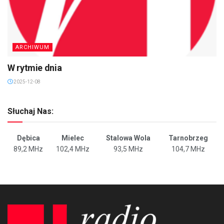
ARCHIWUM
W rytmie dnia
2025-12-08
Słuchaj Nas:
Dębica
Mielec
Stalowa Wola
Tarnobrzeg
89,2 MHz
102,4 MHz
93,5 MHz
104,7 MHz