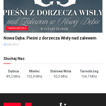
TARNOBRZEG
Nowa Dęba. Pieśni z dorzecza Wisły nad zalewem
2025-09-27
Słuchaj Nas:
Dębica
Mielec
Stalowa Wola
Tarnobrzeg
89,2 MHz
102,4 MHz
93,5 MHz
104,7 MHz