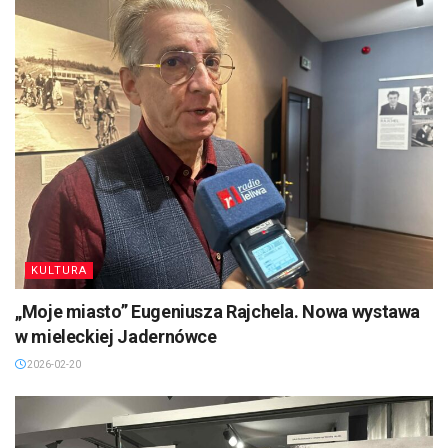
KULTURA
„Moje miasto” Eugeniusza Rajchela. Nowa wystawa
w mieleckiej Jadernówce
2026-02-20