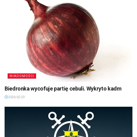
WIADOMOŚCI
Biedronka wycofuje partię cebuli. Wykryto kadm
2026-02-23