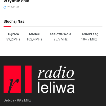
W rytmie dnia
2025-12-08
Słuchaj Nas:
Dębica
Mielec
Stalowa Wola
Tarnobrzeg
89,2 MHz
102,4 MHz
93,5 MHz
104,7 MHz
Dębica
- 89,2 MHz