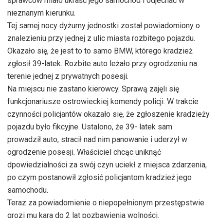
sprawców miało ukraść jego samochód i odjechać w
nieznanym kierunku.
Tej samej nocy dyżurny jednostki został powiadomiony o
znalezieniu przy jednej z ulic miasta rozbitego pojazdu.
Okazało się, że jest to to samo BMW, którego kradzież
zgłosił 39-latek. Rozbite auto leżało przy ogrodzeniu na
terenie jednej z prywatnych posesji.
Na miejscu nie zastano kierowcy. Sprawą zajęli się
funkcjonariusze ostrowieckiej komendy policji. W trakcie
czynności policjantów okazało się, że zgłoszenie kradzieży
pojazdu było fikcyjne. Ustalono, że 39- latek sam
prowadził auto, stracił nad nim panowanie i uderzył w
ogrodzenie posesji. Właściciel chcąc uniknąć
dpowiedzialności za swój czyn uciekł z miejsca zdarzenia,
po czym postanowił zgłosić policjantom kradzież jego
samochodu.
Teraz za powiadomienie o niepopełnionym przestępstwie
grozi mu kara do 2 lat pozbawienia wolności.