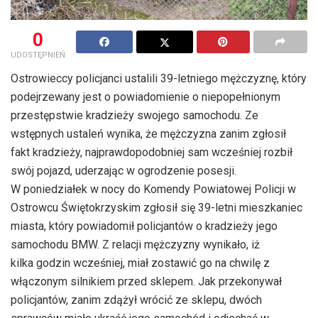
0
UDOSTĘPNIEŃ
Ostrowieccy policjanci ustalili 39-letniego mężczyznę, który
podejrzewany jest o powiadomienie o niepopełnionym
przestępstwie kradzieży swojego samochodu. Ze
wstępnych ustaleń wynika, że mężczyzna zanim zgłosił
fakt kradzieży, najprawdopodobniej sam wcześniej rozbił
swój pojazd, uderzając w ogrodzenie posesji.
W poniedziałek w nocy do Komendy Powiatowej Policji w
Ostrowcu Świętokrzyskim zgłosił się 39-letni mieszkaniec
miasta, który powiadomił policjantów o kradzieży jego
samochodu BMW. Z relacji mężczyzny wynikało, iż
kilka godzin wcześniej, miał zostawić go na chwilę z
włączonym silnikiem przed sklepem. Jak przekonywał
policjantów, zanim zdążył wrócić ze sklepu, dwóch