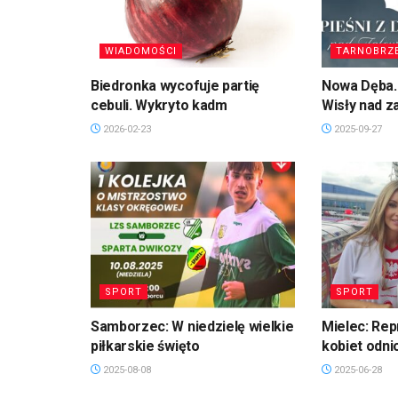
WIADOMOŚCI
TARNOBRZ
Biedronka wycofuje partię
Nowa Dęba. 
cebuli. Wykryto kadm
Wisły nad 
2026-02-23
2025-09-27
SPORT
SPORT
Samborzec: W niedzielę wielkie
Mielec: Rep
piłkarskie święto
kobiet odni
2025-08-08
2025-06-28