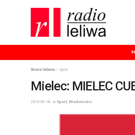
R
Strona Główna
Sport
Mielec: MIELEC CU
2014-03-18
w
Sport
,
Wiadomości