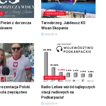
EG
TARNOBRZEG
Pieśni z dorzecza
Tarnobrzeg. Jubileusz KS
zalewem
Wisan Skopanie
2025-09-15
WIADOMOŚCI
rezentacja Polski
Radio Leliwa wśród najlepszych
osła zwycięstwo
stacji radiowych na
Podkarpaciu!
2025-03-19