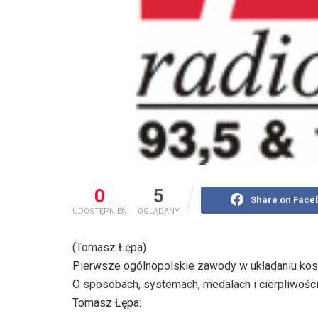
0
5
Share on Face
UDOSTĘPNIEŃ
OGLĄDANY
(Tomasz Łępa)
Pierwsze ogólnopolskie zawody w układaniu kost
O sposobach, systemach, medalach i cierpliwości
Tomasz Łępa: