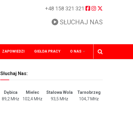
+48 158 321 321
SŁUCHAJ NAS
ZAPOWIEDZI
GIEŁDA PRACY
O NAS
Słuchaj Nas:
Dębica
Mielec
Stalowa Wola
Tarnobrzeg
89,2 MHz
102,4 MHz
93,5 MHz
104,7 MHz