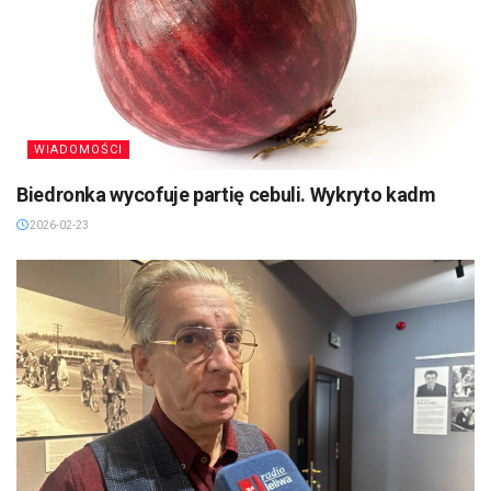
WIADOMOŚCI
Biedronka wycofuje partię cebuli. Wykryto kadm
2026-02-23