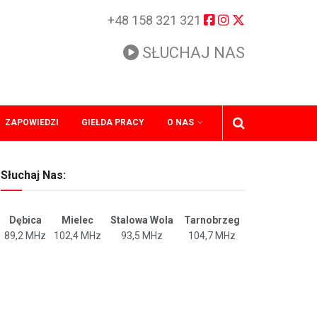
+48 158 321 321
SŁUCHAJ NAS
ZAPOWIEDZI
GIEŁDA PRACY
O NAS
Słuchaj Nas:
Dębica
Mielec
Stalowa Wola
Tarnobrzeg
89,2 MHz
102,4 MHz
93,5 MHz
104,7 MHz