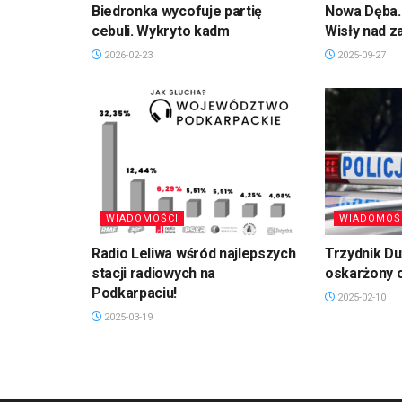
Biedronka wycofuje partię
Nowa Dęba. 
cebuli. Wykryto kadm
Wisły nad 
2026-02-23
2025-09-27
WIADOMOŚCI
WIADOMOŚ
Radio Leliwa wśród najlepszych
Trzydnik D
stacji radiowych na
oskarżony 
Podkarpaciu!
2025-02-10
2025-03-19