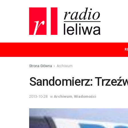
R
Strona Główna
Archiwum
Sandomierz: Trzeźw
2013-10-28
w
Archiwum
,
Wiadomości