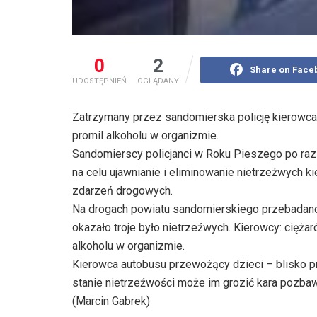
0
2
Share on Face
UDOSTĘPNIEŃ
OGLĄDANY
Zatrzymany przez sandomierska policję kierowca
promil alkoholu w organizmie.
Sandomierscy policjanci w Roku Pieszego po raz 
na celu ujawnianie i eliminowanie nietrzeźwych k
zdarzeń drogowych.
Na drogach powiatu sandomierskiego przebadano 
okazało troje było nietrzeźwych. Kierowcy: cięż
alkoholu w organizmie.
Kierowca autobusu przewożący dzieci – blisko pr
stanie nietrzeźwości może im grozić kara pozbawi
(Marcin Gabrek)