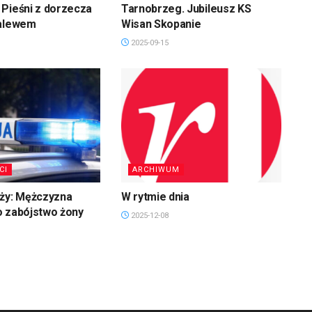
Pieśni z dorzecza
Tarnobrzeg. Jubileusz KS
zalewem
Wisan Skopanie
2025-09-15
CI
ARCHIWUM
uży: Mężczyzna
W rytmie dnia
o zabójstwo żony
2025-12-08