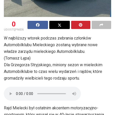
0
UDOSTĘPNIEŃ
W najbliższy wtorek podczas zebrania członków
Automobilklubu Mieleckiego zostaną wybrane nowe
władze zarządu mieleckiego Automobilklubu.
(Tomasz Łępa)
Dla Grzegorza Stryjskiego, miniony sezon w mieleckim
Automobilklubie to czas wielu wydarzeń i rajdów, które
gromadziły wielbicieli tego rodzaju sportu.
Rajd Mielecki był ostatnim akcentem motoryzacyjno-
sportowym, który wpisał się w 40-lecie stowarzyszenia