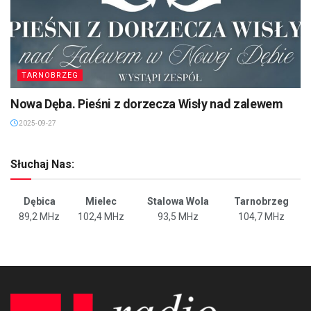
TARNOBRZEG
Nowa Dęba. Pieśni z dorzecza Wisły nad zalewem
2025-09-27
Słuchaj Nas:
Dębica
Mielec
Stalowa Wola
Tarnobrzeg
89,2 MHz
102,4 MHz
93,5 MHz
104,7 MHz