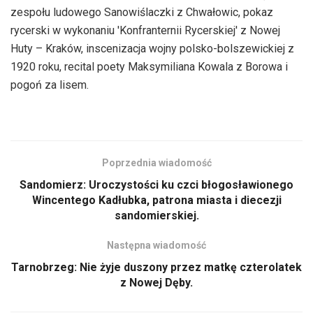
zespołu ludowego Sanowiślaczki z Chwałowic, pokaz
rycerski w wykonaniu 'Konfranternii Rycerskiej' z Nowej
Huty – Kraków, inscenizacja wojny polsko-bolszewickiej z
1920 roku, recital poety Maksymiliana Kowala z Borowa i
pogoń za lisem.
Poprzednia wiadomość
Sandomierz: Uroczystości ku czci błogosławionego
Wincentego Kadłubka, patrona miasta i diecezji
sandomierskiej.
Następna wiadomość
Tarnobrzeg: Nie żyje duszony przez matkę czterolatek
z Nowej Dęby.