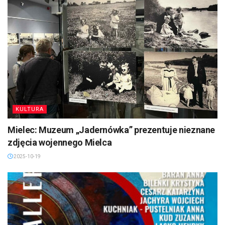
KULTURA
Mielec: Muzeum „Jadernówka” prezentuje nieznane
zdjęcia wojennego Mielca
2025-10-19