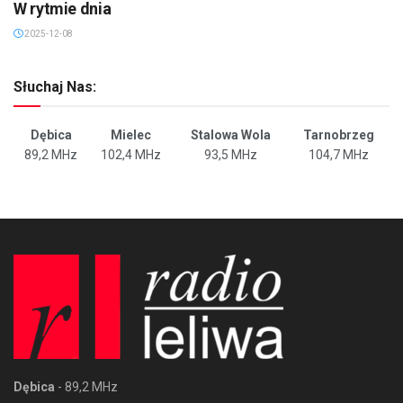
W rytmie dnia
2025-12-08
Słuchaj Nas:
Dębica
Mielec
Stalowa Wola
Tarnobrzeg
89,2 MHz
102,4 MHz
93,5 MHz
104,7 MHz
Dębica
- 89,2 MHz