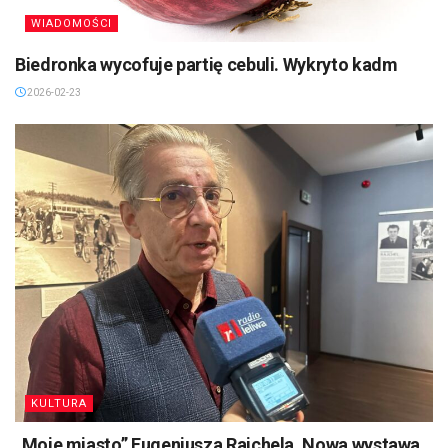
WIADOMOŚCI
Biedronka wycofuje partię cebuli. Wykryto kadm
2026-02-23
KULTURA
„Moje miasto” Eugeniusza Rajchela. Nowa wystawa