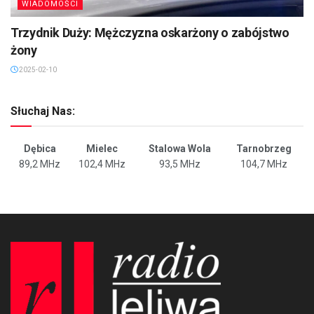
WIADOMOŚCI
Trzydnik Duży: Mężczyzna oskarżony o zabójstwo
żony
2025-02-10
Słuchaj Nas:
Dębica
Mielec
Stalowa Wola
Tarnobrzeg
89,2 MHz
102,4 MHz
93,5 MHz
104,7 MHz