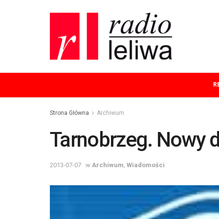
R
Strona Główna
Archiwum
Tarnobrzeg. Nowy 
2013-07-07
w
Archiwum
,
Wiadomości