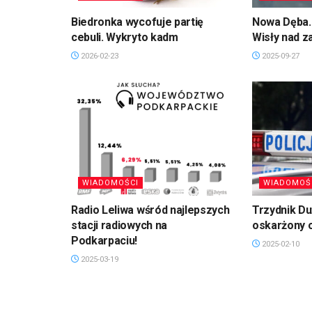
Biedronka wycofuje partię
Nowa Dęba. 
cebuli. Wykryto kadm
Wisły nad 
2026-02-23
2025-09-27
WIADOMOŚCI
WIADOMOŚ
Radio Leliwa wśród najlepszych
Trzydnik D
stacji radiowych na
oskarżony 
Podkarpaciu!
2025-02-10
2025-03-19