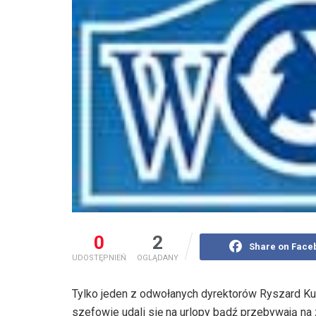
0
2
Share on Face
UDOSTĘPNIEŃ
OGLĄDANY
Tylko jeden z odwołanych dyrektorów Ryszard Kul
szefowie udali się na urlopy bądź przebywają na 