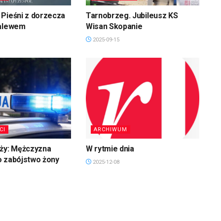
Pieśni z dorzecza
Tarnobrzeg. Jubileusz KS
zalewem
Wisan Skopanie
2025-09-15
CI
ARCHIWUM
uży: Mężczyzna
W rytmie dnia
o zabójstwo żony
2025-12-08