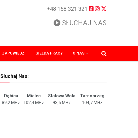
+48 158 321 321
SŁUCHAJ NAS
ZAPOWIEDZI
GIEŁDA PRACY
O NAS
Słuchaj Nas:
Dębica
Mielec
Stalowa Wola
Tarnobrzeg
89,2 MHz
102,4 MHz
93,5 MHz
104,7 MHz