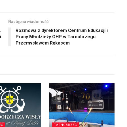
Następna wiadomość
.
Rozmowa z dyrektorem Centrum Edukacji i
i
Pracy Młodzieży OHP w Tarnobrzegu
Przemyslawem Rękasem
EG
TARNOBRZEG