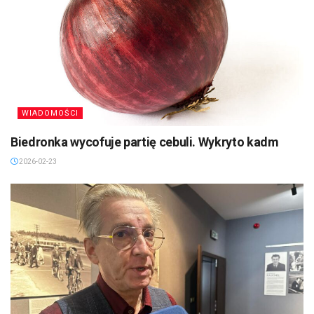
WIADOMOŚCI
Biedronka wycofuje partię cebuli. Wykryto kadm
2026-02-23