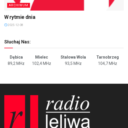
ARCHIWUM
W rytmie dnia
2025-12-08
Słuchaj Nas:
Dębica
Mielec
Stalowa Wola
Tarnobrzeg
89,2 MHz
102,4 MHz
93,5 MHz
104,7 MHz