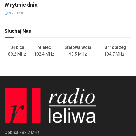
W rytmie dnia
2025-12-08
Słuchaj Nas:
Dębica
Mielec
Stalowa Wola
Tarnobrzeg
89,2 MHz
102,4 MHz
93,5 MHz
104,7 MHz
Dębica
- 89,2 MHz