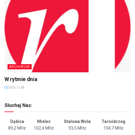
ARCHIWUM
W rytmie dnia
2025-12-08
Słuchaj Nas:
Dębica
Mielec
Stalowa Wola
Tarnobrzeg
89,2 MHz
102,4 MHz
93,5 MHz
104,7 MHz