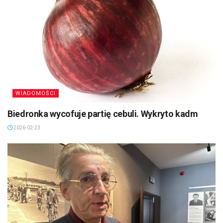
WIADOMOŚCI
Biedronka wycofuje partię cebuli. Wykryto kadm
2026-02-23