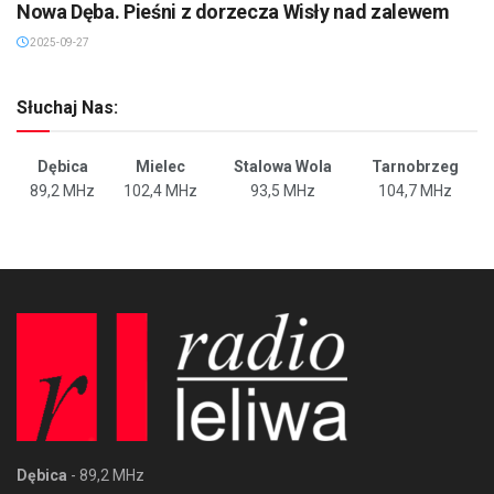
Nowa Dęba. Pieśni z dorzecza Wisły nad zalewem
2025-09-27
Słuchaj Nas:
Dębica
Mielec
Stalowa Wola
Tarnobrzeg
89,2 MHz
102,4 MHz
93,5 MHz
104,7 MHz
Dębica
- 89,2 MHz