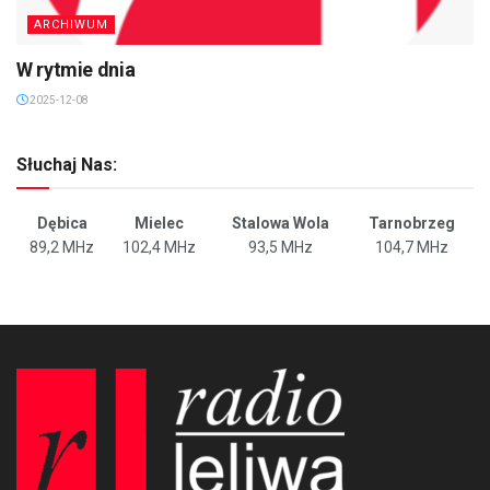
ARCHIWUM
W rytmie dnia
2025-12-08
Słuchaj Nas:
Dębica
Mielec
Stalowa Wola
Tarnobrzeg
89,2 MHz
102,4 MHz
93,5 MHz
104,7 MHz