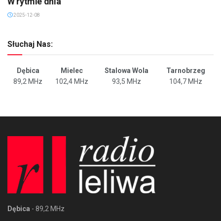
W rytmie dnia
2025-12-08
Słuchaj Nas:
Dębica
Mielec
Stalowa Wola
Tarnobrzeg
89,2 MHz
102,4 MHz
93,5 MHz
104,7 MHz
Dębica
- 89,2 MHz