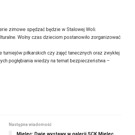
a ferie zimowe spędzać będzie w Stalowej Woli.
ulturalne. Wolny czas dzieciom postanowiło zorganizować
e turniejów piłkarskich czy zajęć tanecznych oraz zwykłej
cych pogłębiania wiedzy na temat bezpieczeństwa –
Następna wiadomość
Mielec: Dwie wystawy w galerii SCK Mielec