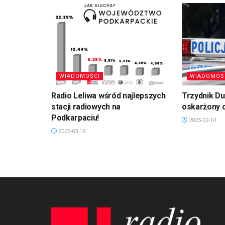
WIADOMOŚCI
WIADOMOŚ
Radio Leliwa wśród najlepszych
Trzydnik D
stacji radiowych na
oskarżony 
Podkarpaciu!
2025-02-10
2025-03-19