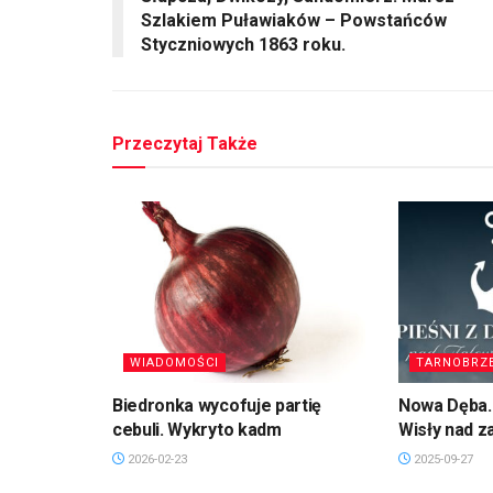
Szlakiem Puławiaków – Powstańców
Styczniowych 1863 roku.
Przeczytaj Także
WIADOMOŚCI
TARNOBRZ
Biedronka wycofuje partię
Nowa Dęba. 
cebuli. Wykryto kadm
Wisły nad 
2026-02-23
2025-09-27