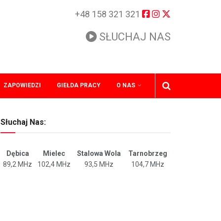
+48 158 321 321
SŁUCHAJ NAS
ZAPOWIEDZI
GIEŁDA PRACY
O NAS
Słuchaj Nas:
Dębica
Mielec
Stalowa Wola
Tarnobrzeg
89,2 MHz
102,4 MHz
93,5 MHz
104,7 MHz