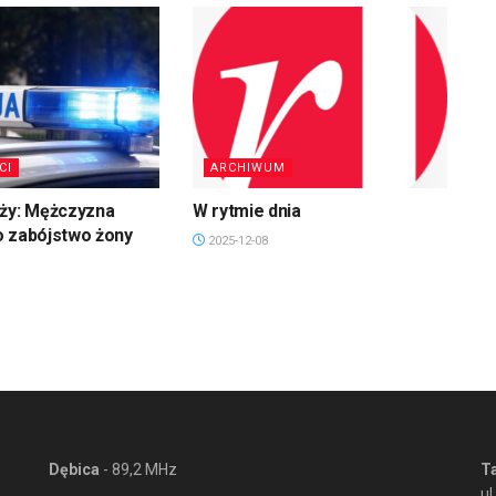
CI
ARCHIWUM
uży: Mężczyzna
W rytmie dnia
o zabójstwo żony
2025-12-08
Dębica
- 89,2 MHz
T
ul