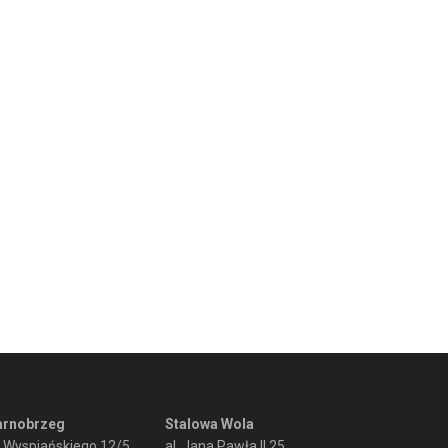
arnobrzeg
Stalowa Wola
. Wyspiańskiego 12/5
al. Jana Pawła II 25