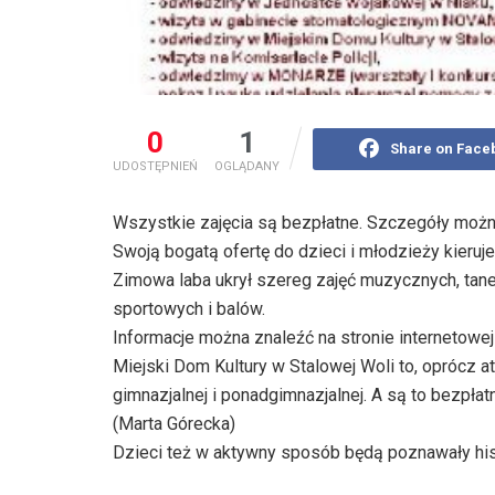
0
1
Share on Face
UDOSTĘPNIEŃ
OGLĄDANY
Wszystkie zajęcia są bezpłatne. Szczegóły możn
Swoją bogatą ofertę do dzieci i młodzieży kieruj
Zimowa laba ukrył szereg zajęć muzycznych, tan
sportowych i balów.
Informacje można znaleźć na stronie internetowe
Miejski Dom Kultury w Stalowej Woli to, oprócz at
gimnazjalnej i ponadgimnazjalnej. A są to bezpłatn
(Marta Górecka)
Dzieci też w aktywny sposób będą poznawały hist