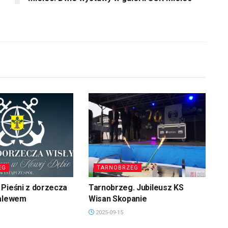
EG
TARNOBRZEG
Pieśni z dorzecza
Tarnobrzeg. Jubileusz KS
zalewem
Wisan Skopanie
2025-09-15