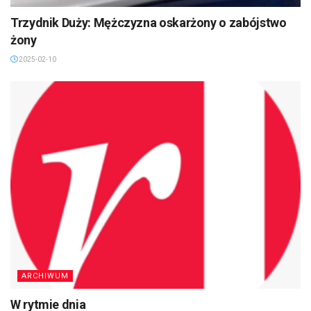
Trzydnik Duży: Mężczyzna oskarżony o zabójstwo
żony
2025-02-10
ARCHIWUM
W rytmie dnia