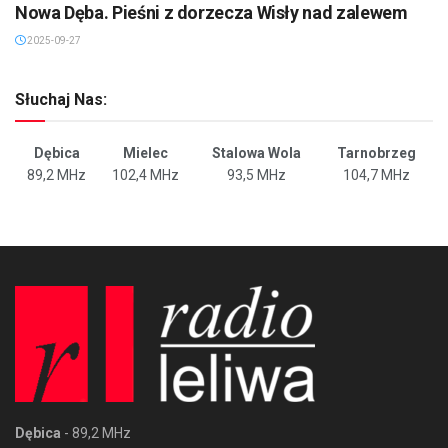
Nowa Dęba. Pieśni z dorzecza Wisły nad zalewem
2025-09-27
Słuchaj Nas:
Dębica
Mielec
Stalowa Wola
Tarnobrzeg
89,2 MHz
102,4 MHz
93,5 MHz
104,7 MHz
Dębica
- 89,2 MHz