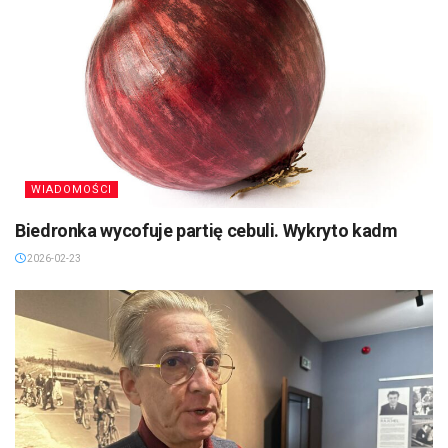
WIADOMOŚCI
Biedronka wycofuje partię cebuli. Wykryto kadm
2026-02-23