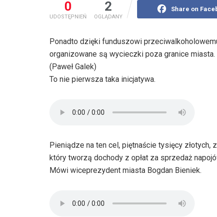
0
2
Share on Face
UDOSTĘPNIEŃ
OGLĄDANY
Ponadto dzięki funduszowi przeciwalkoholowemu 
organizowane są wycieczki poza granice miasta.
(Paweł Galek)
To nie pierwsza taka inicjatywa.
Pieniądze na ten cel, piętnaście tysięcy złotyc
który tworzą dochody z opłat za sprzedaż napo
Mówi wiceprezydent miasta Bogdan Bieniek.