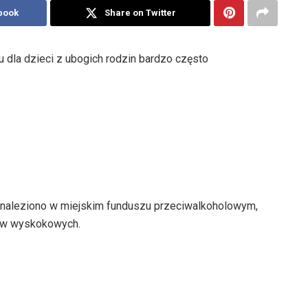
book
Share on Twitter
dla dzieci z ubogich rodzin bardzo często
h, znaleziono w miejskim funduszu przeciwalkoholowym,
jów wyskokowych.