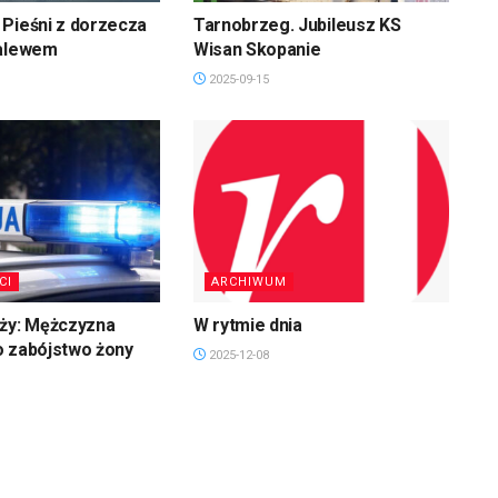
Pieśni z dorzecza
Tarnobrzeg. Jubileusz KS
zalewem
Wisan Skopanie
2025-09-15
CI
ARCHIWUM
uży: Mężczyzna
W rytmie dnia
o zabójstwo żony
2025-12-08