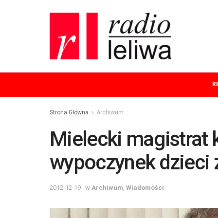
R
Strona Główna
Archiwum
Mielecki magistrat 
wypoczynek dzieci z
2012-12-19
w
Archiwum
,
Wiadomości