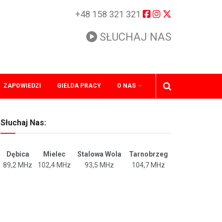
+48 158 321 321
SŁUCHAJ NAS
ZAPOWIEDZI
GIEŁDA PRACY
O NAS
Słuchaj Nas:
Dębica
Mielec
Stalowa Wola
Tarnobrzeg
89,2 MHz
102,4 MHz
93,5 MHz
104,7 MHz