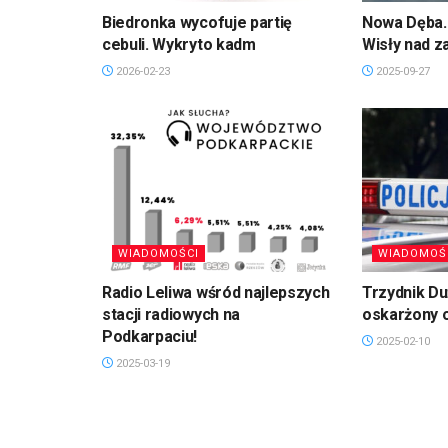
Biedronka wycofuje partię
Nowa Dęba. 
cebuli. Wykryto kadm
Wisły nad 
2026-02-23
2025-09-27
WIADOMOŚCI
WIADOMOŚ
Radio Leliwa wśród najlepszych
Trzydnik D
stacji radiowych na
oskarżony 
Podkarpaciu!
2025-02-10
2025-03-19