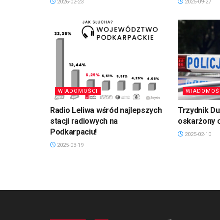
2026-02-23
2025-09-27
WIADOMOŚCI
WIADOMOŚ
Radio Leliwa wśród najlepszych
Trzydnik D
stacji radiowych na
oskarżony 
Podkarpaciu!
2025-02-10
2025-03-19