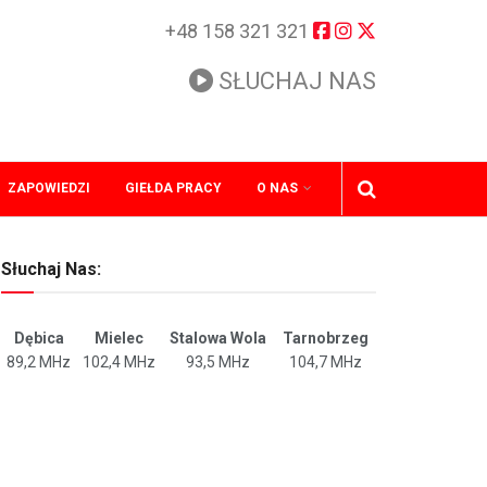
+48 158 321 321
SŁUCHAJ NAS
ZAPOWIEDZI
GIEŁDA PRACY
O NAS
Słuchaj Nas:
Dębica
Mielec
Stalowa Wola
Tarnobrzeg
89,2 MHz
102,4 MHz
93,5 MHz
104,7 MHz