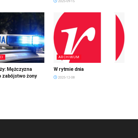
2025-09-15
CI
ARCHIWUM
uży: Mężczyzna
W rytmie dnia
o zabójstwo żony
2025-12-08