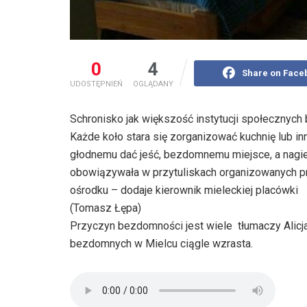
0
4
Share on Face
UDOSTĘPNIEŃ
OGLĄDANY
Schronisko jak większość instytucji społecznych
Każde koło stara się zorganizować kuchnię lub
głodnemu dać jeść, bezdomnemu miejsce, a nagiem
obowiązywała w przytuliskach organizowanych pr
ośrodku – dodaje kierownik mieleckiej placówki
(Tomasz Łępa)
Przyczyn bezdomności jest wiele  tłumaczy Alicja
bezdomnych w Mielcu ciągle wzrasta.