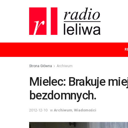
R
Strona Główna
Archiwum
Mielec: Brakuje mie
bezdomnych.
2012-12-10
w
Archiwum
,
Wiadomości