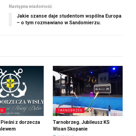
Następna wiadomość
Jakie szanse daje studentom wspólna Europa
– o tym rozmawiano w Sandomierzu.
EG
TARNOBRZEG
Pieśni z dorzecza
Tarnobrzeg. Jubileusz KS
zalewem
Wisan Skopanie