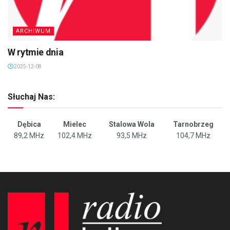
ARCHIWUM
W rytmie dnia
2025-12-08
Słuchaj Nas:
Dębica
Mielec
Stalowa Wola
Tarnobrzeg
89,2 MHz
102,4 MHz
93,5 MHz
104,7 MHz